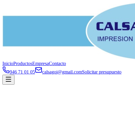
Inicio
Productos
Empresa
Contacto
946 71 01 05
calsagoi@gmail.com
Solicitar presupuesto
Impresión de cintas adhesivas y material
de embalaje desde 1996
Calsagoi SL se dedica a la impresión de cintas adhesivas y a la
distribución de material de embalaje: PVC, polipropileno, cintas de
papel, cintas de flejado y film estirable manual. Desde 1996
suministramos a nivel local y nacional, adaptándonos a las