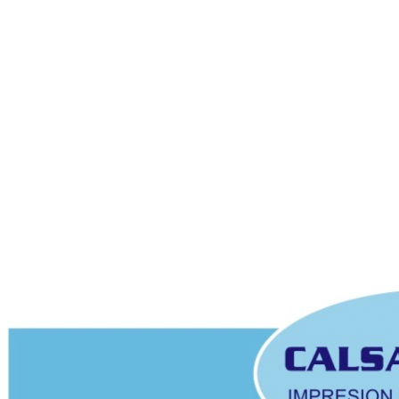
Trato directo
Contacto cercano para estudiar cada proyecto, sin intermediarios.
Suministro flexible
Desde tiradas puntuales hasta pedidos recurrentes para industria.
Cuéntanos tu proyecto
Solicitar presupuesto