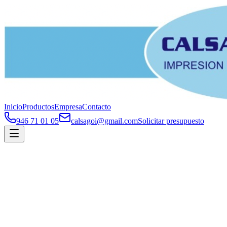
Inicio
Productos
Empresa
Contacto
946 71 01 05
calsagoi@gmail.com
Solicitar presupuesto
Contacto
Para presupuestos personalizados utiliza el formulario online y te
responderemos en el menor plazo posible. Para cualquier otra
consulta, escríbenos por correo electrónico.